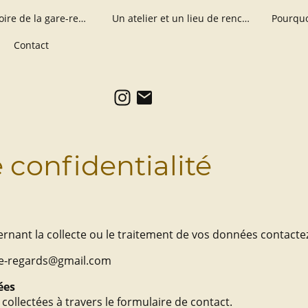
Petite histoire de la gare-regards
Un atelier et un lieu de rencontres
Pourquo
Contact
 confidentialité
rnant la collecte ou le traitement de vos données contactez
are-regards@gmail.com
ées
ollectées à travers le formulaire de contact.